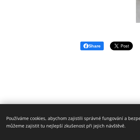
Share
Používáme cookies, abychom zajistili správné fungování a bezp
můžeme zajistit tu nejlepší zkušenost při jejich návštěvě.