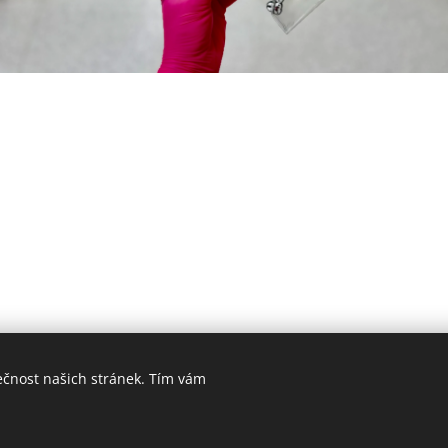
ečnost našich stránek. Tím vám
Hygiena Dent | Dentální hygiena Veselí nad Moravou |
Lokality
Vytvořeno službou
Webnode
Cookies