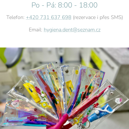
Po - Pá: 8:00 - 18:00
Telefon:
+420 731 637 698
(rezervace i přes SMS)
Email:
hygiena.dent@seznam.cz