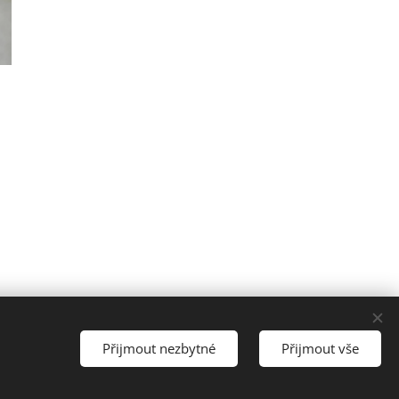
Přijmout nezbytné
Přijmout vše