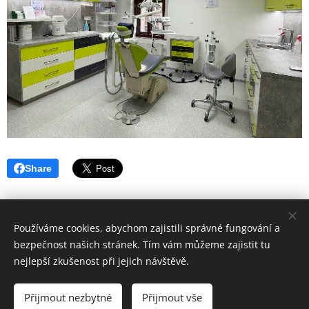
Share
Používáme cookies, abychom zajistili správné fungování a
bezpečnost našich stránek. Tím vám můžeme zajistit tu
nejlepší zkušenost při jejich návštěvě.
Hygiena Dent | Dentální hygiena Veselí nad Moravou |
Lokality
Přijmout nezbytné
Přijmout vše
Vytvořeno službou
Webnode
Cookies