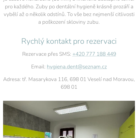
pro každého. Zuby po dentální hygieně krásně prozáří a
vybělí až o několik odstínů. To vše bez nejmenší citlivosti
a poškození skloviny zubu.
Rychlý kontakt pro rezervaci
Rezervace přes SMS:
+420 777 188 449
Email:
hygiena.dent@seznam.cz
Adresa: tř. Masarykova 116, 698 01 Veselí nad Moravou,
698 01