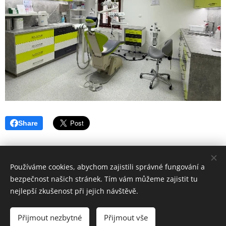
Share
Používáme cookies, abychom zajistili správné fungování a
bezpečnost našich stránek. Tím vám můžeme zajistit tu
nejlepší zkušenost při jejich návštěvě.
Hygiena Dent | Dentální hygiena Veselí nad Moravou |
Lokality
Přijmout nezbytné
Přijmout vše
Vytvořeno službou
Webnode
Cookies