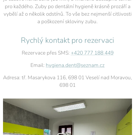
pro každého. Zuby po dentální hygieně krásně prozáří a
vybělí až o několik odstínů. To vše bez nejmenší citlivosti
a poškození skloviny zubu.
Rychlý kontakt pro rezervaci
Rezervace přes SMS:
+420 777 188 449
Email:
hygiena.dent@seznam.cz
Adresa: tř. Masarykova 116, 698 01 Veselí nad Moravou,
698 01