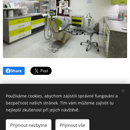
Share
Používáme cookies, abychom zajistili správné fungování a
bezpečnost našich stránek. Tím vám můžeme zajistit tu
nejlepší zkušenost při jejich návštěvě.
Hygiena Dent | Dentální hygiena Veselí nad Moravou |
Lokality
Přijmout nezbytné
Přijmout vše
Vytvořeno službou
Webnode
Cookies