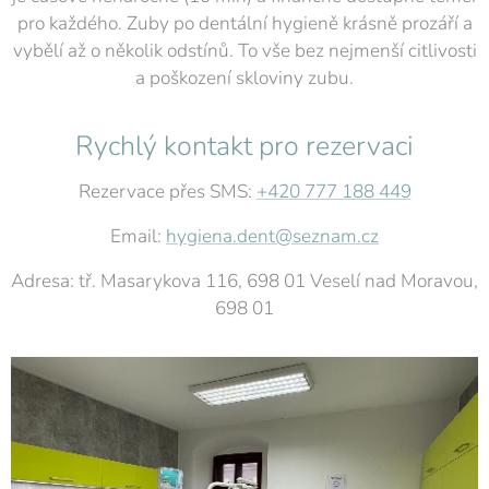
pro každého. Zuby po dentální hygieně krásně prozáří a
vybělí až o několik odstínů. To vše bez nejmenší citlivosti
a poškození skloviny zubu.
Rychlý kontakt pro rezervaci
Rezervace přes SMS:
+420 777 188 449
Email:
hygiena.dent@seznam.cz
Adresa: tř. Masarykova 116, 698 01 Veselí nad Moravou,
698 01