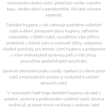
onemocnění dutiny ústní, předchází vzniku zubního
kazu, zánětu dásní a parodontitidy. Má také význam
estetický.
Dentální hygiena u nás zahrnuje podrobné vyšetření
zubů a dásní, posouzení stavu hygieny, odhalíme
nedostatky v čištění zubů, vysvětlíme Vám příčiny
problémů v dutině ústní a možnosti léčby, vybereme
vhodné pomůcky pro domácí ústní hygienu a probereme
s Vámi individuálně správnou péči o Váš chrup,
procvičíme společně jejich používání.
Správné odstranění plaku a tedy i bakterií ze všech ploch
zubů a mezizubních prostor je nezbytné k udržení
zdravých zubů.
V neposlední řadě hraje dentální hygiena roli také v
estetice, správné a profesionální vybělení zubů, které je
možné již za deset minut na křesle v ordinaci, také