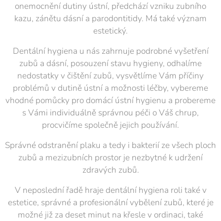
onemocnění dutiny ústní, předchází vzniku zubního
kazu, zánětu dásní a parodontitidy. Má také význam
estetický.
Dentální hygiena u nás zahrnuje podrobné vyšetření
zubů a dásní, posouzení stavu hygieny, odhalíme
nedostatky v čištění zubů, vysvětlíme Vám příčiny
problémů v dutině ústní a možnosti léčby, vybereme
vhodné pomůcky pro domácí ústní hygienu a probereme
s Vámi individuálně správnou péči o Váš chrup,
procvičíme společně jejich používání.
Správné odstranění plaku a tedy i bakterií ze všech ploch
zubů a mezizubních prostor je nezbytné k udržení
zdravých zubů.
V neposlední řadě hraje dentální hygiena roli také v
estetice, správné a profesionální vybělení zubů, které je
možné již za deset minut na křesle v ordinaci, také