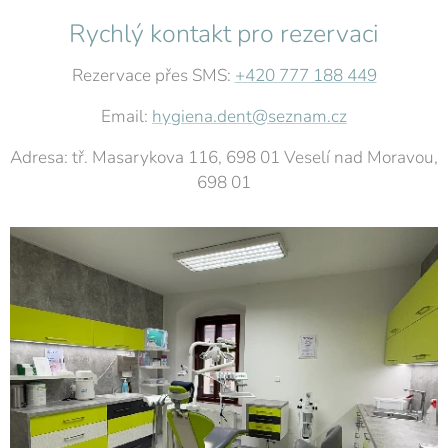
Rychlý kontakt pro rezervaci
Rezervace přes SMS:
+420 777 188 449
Email:
hygiena.dent@seznam.cz
Adresa: tř. Masarykova 116, 698 01 Veselí nad Moravou,
698 01