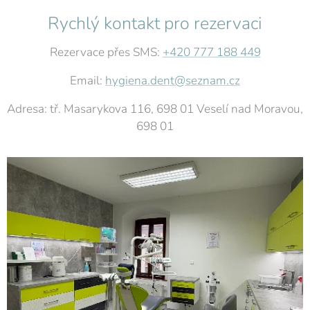
Rychlý kontakt pro rezervaci
Rezervace přes SMS:
+420 777 188 449
Email:
hygiena.dent@seznam.cz
Adresa: tř. Masarykova 116, 698 01 Veselí nad Moravou,
698 01