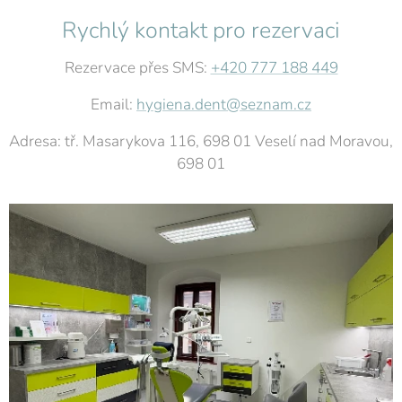
Rychlý kontakt pro rezervaci
Rezervace přes SMS:
+420 777 188 449
Email:
hygiena.dent@seznam.cz
Adresa: tř. Masarykova 116, 698 01 Veselí nad Moravou,
698 01