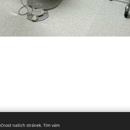
ečnost našich stránek. Tím vám
Hygiena Dent | Dentální hygiena Veselí nad Moravou |
Lokality