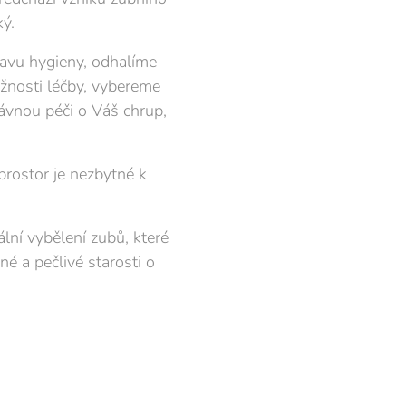
ý.
tavu hygieny, odhalíme
ožnosti léčby, vybereme
ávnou péči o Váš chrup,
prostor je nezbytné k
ální vybělení zubů, které
né a pečlivé starosti o