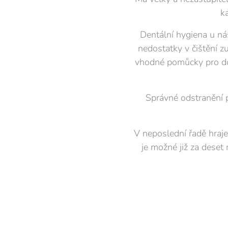
k
Dentální hygiena u ná
nedostatky v čištění z
vhodné pomůcky pro dom
Správné odstranění p
V neposlední řadě hraje 
je možné již za deset 