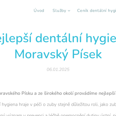
Úvod
Služby
Ceník dentální hyg
jlepší dentální hygi
Moravský Písek
06.01.2025
ravského Písku a ze širokého okolí provádíme nejlepší
 hygiena hraje v péči o zuby stejně důležitou roli, jako zub
lný význam v prevenci a léčbě onemocnění dutiny ústní, p