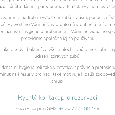
azu, zánětu dásní a parodontitidy. Má také význam estetick
s zahrnuje podrobné vyšetření zubů a dásní, posouzení s
ubů, vysvětlíme Vám příčiny problémů v dutině ústní a m
ácí ústní hygienu a probereme s Vámi individuálně spr
procvičíme společně jejich používání.
laku a tedy i bakterií ze všech ploch zubů a mezizubních 
udržení zdravých zubů.
dentální hygiena roli také v estetice, správné a profesion
minut na křesle v ordinaci, také motivuje k další zodpověd
chrup.
Rychlý kontakt pro rezervaci
Rezervace přes SMS:
+420 777 188 449