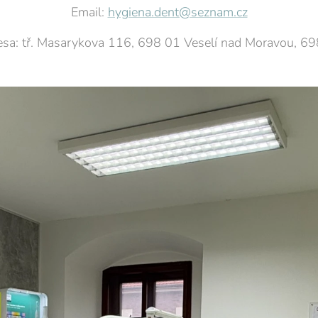
Email:
hygiena.dent@seznam.cz
sa: tř. Masarykova 116, 698 01 Veselí nad Moravou, 6