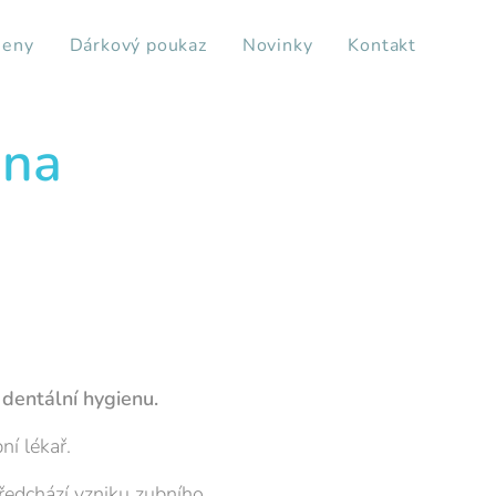
ieny
Dárkový poukaz
Novinky
Kontakt
ena
 dentální hygienu.
ní lékař.
ředchází vzniku zubního