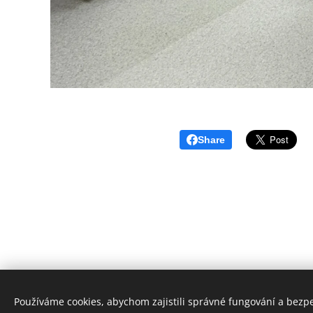
Share
Používáme cookies, abychom zajistili správné fungování a bezp