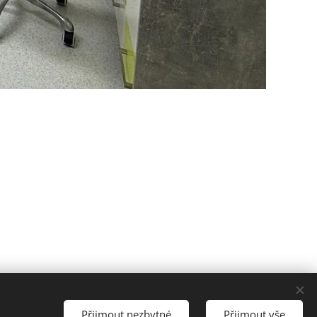
Přijmout nezbytné
Přijmout vše