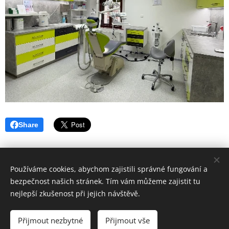
Share
Používáme cookies, abychom zajistili správné fungování a
bezpečnost našich stránek. Tím vám můžeme zajistit tu
nejlepší zkušenost při jejich návštěvě.
Hygiena Dent | Dentální hygiena Veselí nad Moravou |
Lokality
Přijmout nezbytné
Přijmout vše
Vytvořeno službou
Webnode
Cookies