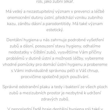
roli, jako zubní lékař.
Má velký a nezastupitelný význam v prevenci a léčbě
onemocnění dutiny ústní, předchází vzniku zubního
kazu, zánětu dásní a parodontitidy. Má také význam
estetický.
Dentální hygiena u nás zahrnuje podrobné vyšetření
zubů a dásní, posouzení stavu hygieny, odhalíme
nedostatky v čištění zubů, vysvětlíme Vám příčiny
problémů v dutině ústní a možnosti léčby, vybereme
vhodné pomůcky pro domácí ústní hygienu a probereme
s Vámi individuálně správnou péči o Váš chrup,
procvičíme společně jejich používání.
Správné odstranění plaku a tedy i bakterií ze všech ploch
zubů a mezizubních prostor je nezbytné k udržení
zdravých zubů.
V neposlední řadě hraje dentální hygiena roli také v