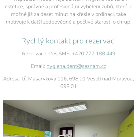
estetice, správné a profesionální vybělení zubů, které je
možné již za deset minut na křesle v ordinaci, také
motivuje k další zodpovědné a pečlivé starosti o chrup.
Rychlý kontakt pro rezervaci
Rezervace přes SMS:
+420 777 188 449
Email:
hygiena.dent@seznam.cz
Adresa: tř. Masarykova 116, 698 01 Veselí nad Moravou,
698 01