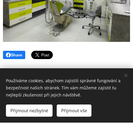
Share
Používáme cookies, abychom zajistili správné fungování a
bezpečnost našich stránek. Tím vám můžeme zajistit tu
nejlepší zkušenost při jejich návštěvě.
Hygiena Dent | Dentální hygiena Veselí nad Moravou |
Lokality
Přijmout nezbytné
Přijmout vše
Vytvořeno službou
Webnode
Cookies
Vytvořte si webové stránky zdarma!