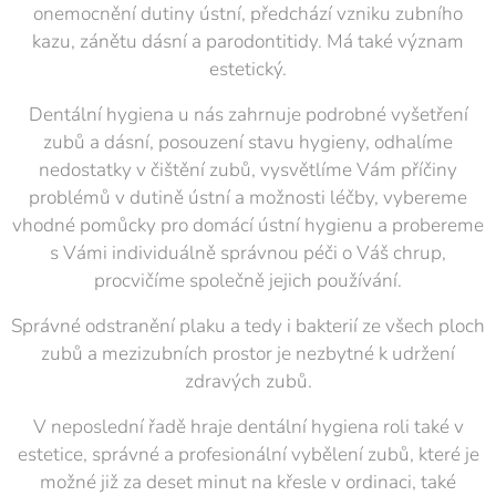
onemocnění dutiny ústní, předchází vzniku zubního
kazu, zánětu dásní a parodontitidy. Má také význam
estetický.
Dentální hygiena u nás zahrnuje podrobné vyšetření
zubů a dásní, posouzení stavu hygieny, odhalíme
nedostatky v čištění zubů, vysvětlíme Vám příčiny
problémů v dutině ústní a možnosti léčby, vybereme
vhodné pomůcky pro domácí ústní hygienu a probereme
s Vámi individuálně správnou péči o Váš chrup,
procvičíme společně jejich používání.
Správné odstranění plaku a tedy i bakterií ze všech ploch
zubů a mezizubních prostor je nezbytné k udržení
zdravých zubů.
V neposlední řadě hraje dentální hygiena roli také v
estetice, správné a profesionální vybělení zubů, které je
možné již za deset minut na křesle v ordinaci, také