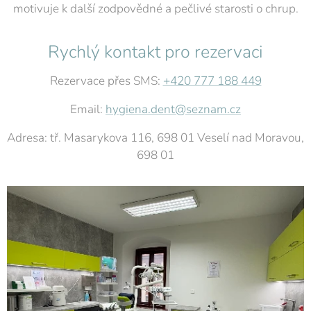
motivuje k další zodpovědné a pečlivé starosti o chrup.
Rychlý kontakt pro rezervaci
Rezervace přes SMS:
+420 777 188 449
Email:
hygiena.dent@seznam.cz
Adresa: tř. Masarykova 116, 698 01 Veselí nad Moravou,
698 01