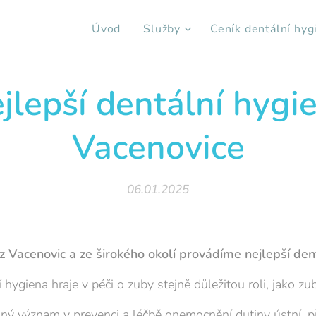
Úvod
Služby
Ceník dentální hyg
jlepší dentální hygi
Vacenovice
06.01.2025
z Vacenovic a ze širokého okolí provádíme nejlepší den
 hygiena hraje v péči o zuby stejně důležitou roli, jako zub
lný význam v prevenci a léčbě onemocnění dutiny ústní, p