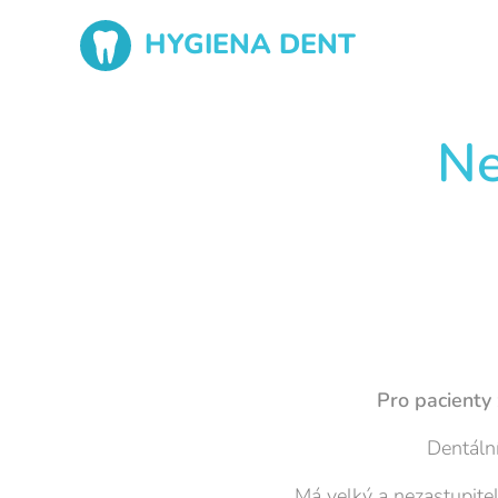
HYGIENA DENT
Ne
Pro pacienty 
Dentální
Má velký a nezastupite