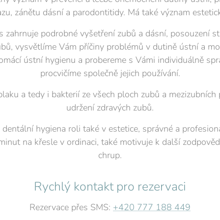
azu, zánětu dásní a parodontitidy. Má také význam estetick
s zahrnuje podrobné vyšetření zubů a dásní, posouzení s
ubů, vysvětlíme Vám příčiny problémů v dutině ústní a m
ácí ústní hygienu a probereme s Vámi individuálně spr
procvičíme společně jejich používání.
laku a tedy i bakterií ze všech ploch zubů a mezizubních 
udržení zdravých zubů.
dentální hygiena roli také v estetice, správné a profesion
minut na křesle v ordinaci, také motivuje k další zodpověd
chrup.
Rychlý kontakt pro rezervaci
Rezervace přes SMS:
+420 777 188 449