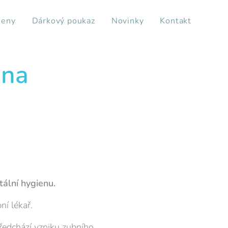
ieny
Dárkový poukaz
Novinky
Kontakt
ena
tální hygienu.
ní lékař.
ředchází vzniku zubního