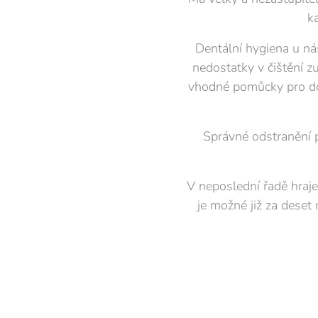
k
Dentální hygiena u ná
nedostatky v čištění z
vhodné pomůcky pro dom
Správné odstranění p
V neposlední řadě hraje 
je možné již za deset 