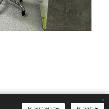
Přijmout nezbytné
Přijmout vše