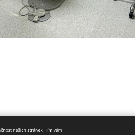
ečnost našich stránek. Tím vám
Hygiena Dent | Dentální hygiena Veselí nad Moravou |
Lokality