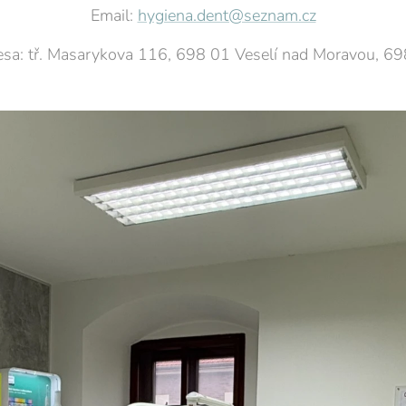
Email:
hygiena.dent@seznam.cz
sa: tř. Masarykova 116, 698 01 Veselí nad Moravou, 6