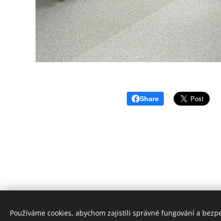
Share
Používáme cookies, abychom zajistili správné fungování a bezp