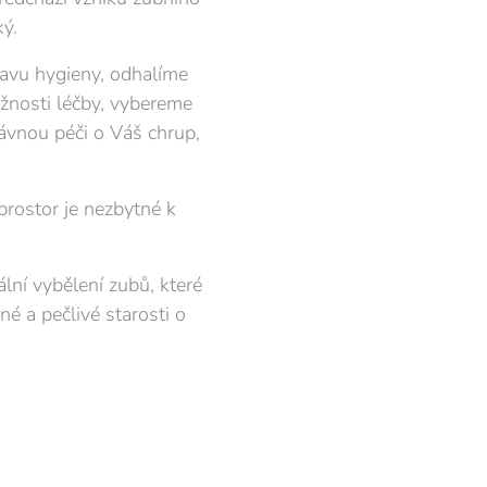
ý.
tavu hygieny, odhalíme
ožnosti léčby, vybereme
ávnou péči o Váš chrup,
prostor je nezbytné k
ální vybělení zubů, které
né a pečlivé starosti o