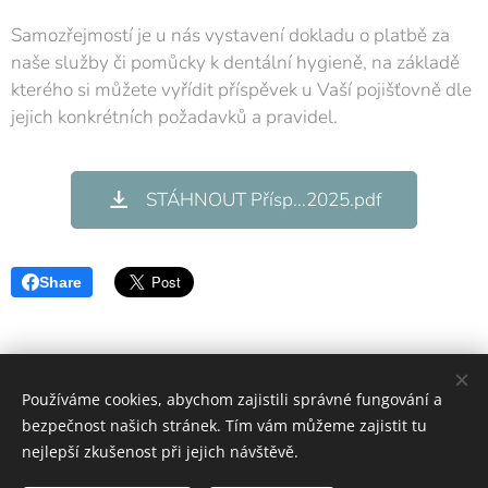
Samozřejmostí je u nás vystavení dokladu o platbě za
naše služby či pomůcky k dentální hygieně, na základě
kterého si můžete vyřídit příspěvek u Vaší pojišťovně dle
jejich konkrétních požadavků a pravidel.
STÁHNOUT Přísp...2025.pdf
Share
Používáme cookies, abychom zajistili správné fungování a
bezpečnost našich stránek. Tím vám můžeme zajistit tu
nejlepší zkušenost při jejich návštěvě.
Hygiena Dent | Dentální hygiena Veselí nad Moravou |
Lokality