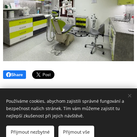
Share
Používáme cookies, abychom zajistili správné fungování a
bezpečnost našich stránek. Tím vám můžeme zajistit tu
nejlepší zkušenost při jejich návštěvě.
Hygiena Dent | Dentální hygiena Veselí nad Moravou |
Lokality
Přijmout nezbytné
Přijmout vše
Vytvořeno službou
Webnode
Cookies