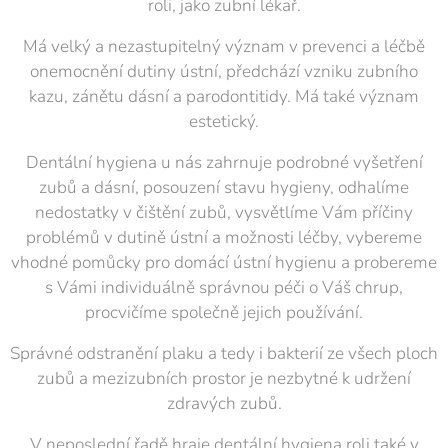
roli, jako zubní lékař.
Má velký a nezastupitelný význam v prevenci a léčbě
onemocnění dutiny ústní, předchází vzniku zubního
kazu, zánětu dásní a parodontitidy. Má také význam
estetický.
Dentální hygiena u nás zahrnuje podrobné vyšetření
zubů a dásní, posouzení stavu hygieny, odhalíme
nedostatky v čištění zubů, vysvětlíme Vám příčiny
problémů v dutině ústní a možnosti léčby, vybereme
vhodné pomůcky pro domácí ústní hygienu a probereme
s Vámi individuálně správnou péči o Váš chrup,
procvičíme společně jejich používání.
Správné odstranění plaku a tedy i bakterií ze všech ploch
zubů a mezizubních prostor je nezbytné k udržení
zdravých zubů.
V neposlední řadě hraje dentální hygiena roli také v