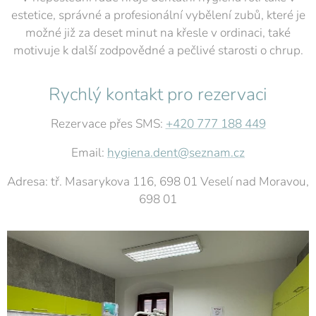
estetice, správné a profesionální vybělení zubů, které je
možné již za deset minut na křesle v ordinaci, také
motivuje k další zodpovědné a pečlivé starosti o chrup.
Rychlý kontakt pro rezervaci
Rezervace přes SMS:
+420 777 188 449
Email:
hygiena.dent@seznam.cz
Adresa: tř. Masarykova 116, 698 01 Veselí nad Moravou,
698 01