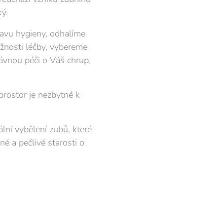
ý.
tavu hygieny, odhalíme
ožnosti léčby, vybereme
ávnou péči o Váš chrup,
prostor je nezbytné k
ální vybělení zubů, které
né a pečlivé starosti o