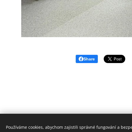
Share
Používáme cookies, abychom zajistili správné fungování a bezp