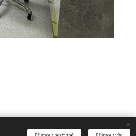
Přijmout nezbytné
Přijmout vše