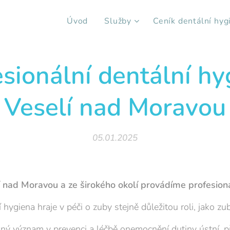
Úvod
Služby
Ceník dentální hyg
esionální dentální hy
Veselí nad Moravou
05.01.2025
í nad Moravou a ze širokého okolí provádíme profesioná
 hygiena hraje v péči o zuby stejně důležitou roli, jako zub
lný význam v prevenci a léčbě onemocnění dutiny ústní, p