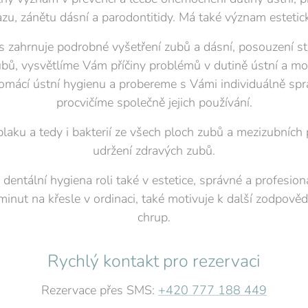
azu, zánětu dásní a parodontitidy. Má také význam estetick
s zahrnuje podrobné vyšetření zubů a dásní, posouzení s
ubů, vysvětlíme Vám příčiny problémů v dutině ústní a m
ácí ústní hygienu a probereme s Vámi individuálně spr
procvičíme společně jejich používání.
laku a tedy i bakterií ze všech ploch zubů a mezizubních 
udržení zdravých zubů.
dentální hygiena roli také v estetice, správné a profesion
minut na křesle v ordinaci, také motivuje k další zodpověd
chrup.
Rychlý kontakt pro rezervaci
Rezervace přes SMS:
+420 777 188 449