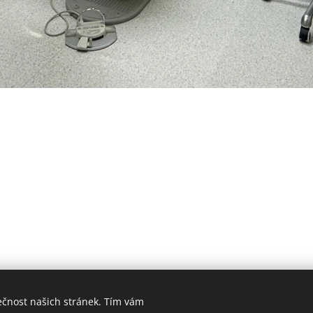
ečnost našich stránek. Tím vám
Hygiena Dent | Dentální hygiena Veselí nad Moravou |
Lokality