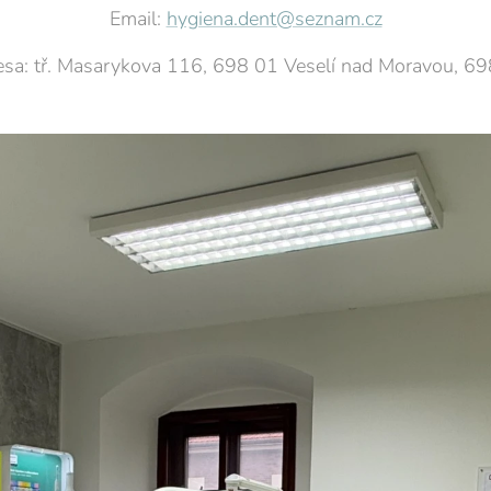
Email:
hygiena.dent@seznam.cz
sa: tř. Masarykova 116, 698 01 Veselí nad Moravou, 6