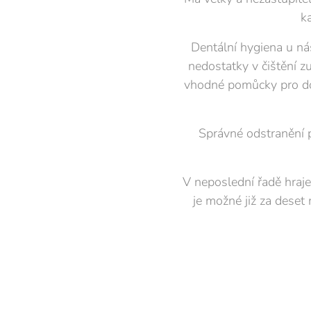
k
Dentální hygiena u ná
nedostatky v čištění z
vhodné pomůcky pro dom
Správné odstranění p
V neposlední řadě hraje 
je možné již za deset 