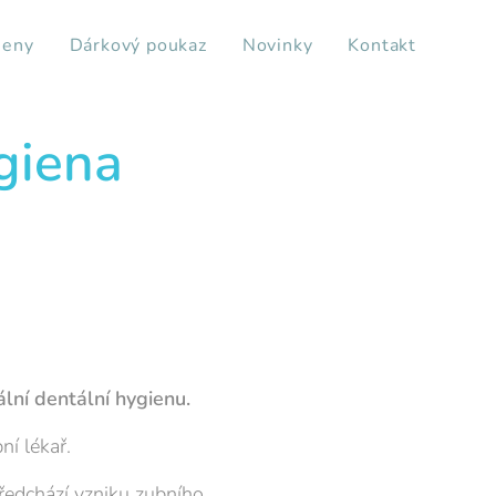
ieny
Dárkový poukaz
Novinky
Kontakt
giena
lní dentální hygienu.
ní lékař.
ředchází vzniku zubního