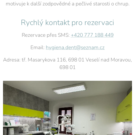
motivuje k další zodpovědné a pečlivé starosti o chrup.
Rychlý kontakt pro rezervaci
Rezervace přes SMS:
+420 777 188 449
Email:
hygiena.dent@seznam.cz
Adresa: tř. Masarykova 116, 698 01 Veselí nad Moravou,
698 01