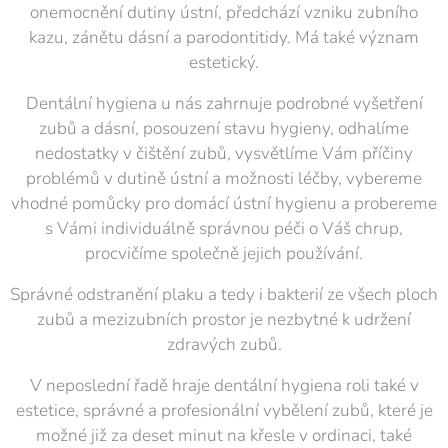
onemocnění dutiny ústní, předchází vzniku zubního
kazu, zánětu dásní a parodontitidy. Má také význam
estetický.
Dentální hygiena u nás zahrnuje podrobné vyšetření
zubů a dásní, posouzení stavu hygieny, odhalíme
nedostatky v čištění zubů, vysvětlíme Vám příčiny
problémů v dutině ústní a možnosti léčby, vybereme
vhodné pomůcky pro domácí ústní hygienu a probereme
s Vámi individuálně správnou péči o Váš chrup,
procvičíme společně jejich používání.
Správné odstranění plaku a tedy i bakterií ze všech ploch
zubů a mezizubních prostor je nezbytné k udržení
zdravých zubů.
V neposlední řadě hraje dentální hygiena roli také v
estetice, správné a profesionální vybělení zubů, které je
možné již za deset minut na křesle v ordinaci, také