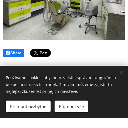
Share
Používáme cookies, abychom zajistili správné fungování a
bezpečnost našich stránek. Tím vám můžeme zajistit tu
nejlepší zkušenost při jejich návštěvě.
Hygiena Dent | Dentální hygiena Veselí nad Moravou |
Lokality
Přijmout nezbytné
Přijmout vše
Vytvořeno službou
Webnode
Cookies
Vytvořte si webové stránky zdarma!