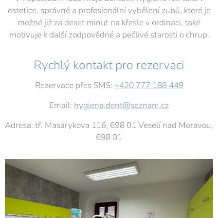
estetice, správné a profesionální vybělení zubů, které je
možné již za deset minut na křesle v ordinaci, také
motivuje k další zodpovědné a pečlivé starosti o chrup.
Rychlý kontakt pro rezervaci
Rezervace přes SMS:
+420 777 188 449
Email:
hygiena.dent@seznam.cz
Adresa: tř. Masarykova 116, 698 01 Veselí nad Moravou,
698 01