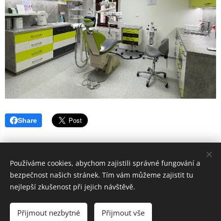
Share
Používáme cookies, abychom zajistili správné fungování a
bezpečnost našich stránek. Tím vám můžeme zajistit tu
nejlepší zkušenost při jejich návštěvě.
Hygiena Dent | Dentální hygiena Veselí nad Moravou |
Lokality
Přijmout nezbytné
Přijmout vše
Vytvořeno službou
Webnode
Cookies