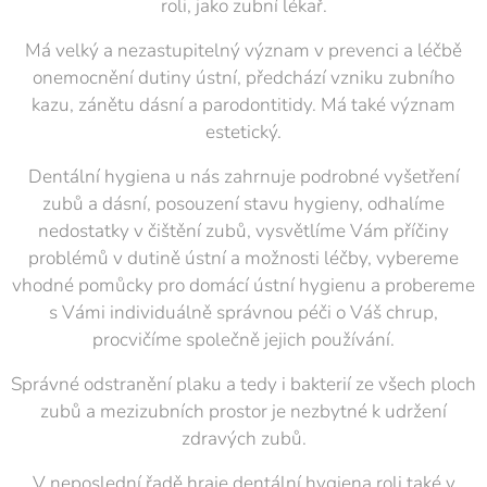
roli, jako zubní lékař.
Má velký a nezastupitelný význam v prevenci a léčbě
onemocnění dutiny ústní, předchází vzniku zubního
kazu, zánětu dásní a parodontitidy. Má také význam
estetický.
Dentální hygiena u nás zahrnuje podrobné vyšetření
zubů a dásní, posouzení stavu hygieny, odhalíme
nedostatky v čištění zubů, vysvětlíme Vám příčiny
problémů v dutině ústní a možnosti léčby, vybereme
vhodné pomůcky pro domácí ústní hygienu a probereme
s Vámi individuálně správnou péči o Váš chrup,
procvičíme společně jejich používání.
Správné odstranění plaku a tedy i bakterií ze všech ploch
zubů a mezizubních prostor je nezbytné k udržení
zdravých zubů.
V neposlední řadě hraje dentální hygiena roli také v