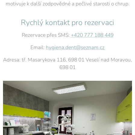
motivuje k další zodpovědné a pečlivé starosti o chrup.
Rychlý kontakt pro rezervaci
Rezervace přes SMS:
+420 777 188 449
Email:
hygiena.dent@seznam.cz
Adresa: tř. Masarykova 116, 698 01 Veselí nad Moravou,
698 01