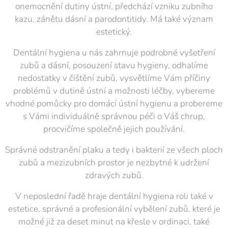
onemocnění dutiny ústní, předchází vzniku zubního
kazu, zánětu dásní a parodontitidy. Má také význam
estetický.
Dentální hygiena u nás zahrnuje podrobné vyšetření
zubů a dásní, posouzení stavu hygieny, odhalíme
nedostatky v čištění zubů, vysvětlíme Vám příčiny
problémů v dutině ústní a možnosti léčby, vybereme
vhodné pomůcky pro domácí ústní hygienu a probereme
s Vámi individuálně správnou péči o Váš chrup,
procvičíme společně jejich používání.
Správné odstranění plaku a tedy i bakterií ze všech ploch
zubů a mezizubních prostor je nezbytné k udržení
zdravých zubů.
V neposlední řadě hraje dentální hygiena roli také v
estetice, správné a profesionální vybělení zubů, které je
možné již za deset minut na křesle v ordinaci, také