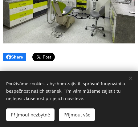
Share
Používáme cookies, abychom zajistili správné fungování a
bezpečnost našich stránek. Tím vám můžeme zajistit tu
nejlepší zkušenost při jejich návštěvě.
Hygiena Dent | Dentální hygiena Veselí nad Moravou |
Lokality
Přijmout nezbytné
Přijmout vše
Vytvořeno službou
Webnode
Cookies
Vytvořte si webové stránky zdarma!